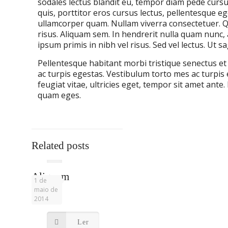
sodales lectus blandit eu, tempor diam pede cursus 
quis, porttitor eros cursus lectus, pellentesque e
ullamcorper quam. Nullam viverra consectetuer. Qu
risus. Aliquam sem. In hendrerit nulla quam nun
ipsum primis in nibh vel risus. Sed vel lectus. Ut s
Pellentesque habitant morbi tristique senectus e
ac turpis egestas. Vestibulum torto mes ac turpis
feugiat vitae, ultricies eget, tempor sit amet ante.
quam eges.
Related posts
Aliquam
1 de
eratac
maio de
2014
Ler