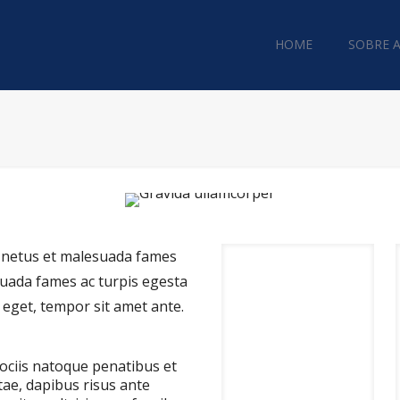
HOME
SOBRE 
t netus et malesuada fames
 suada fames ac turpis egesta
s eget, tempor sit amet ante.
sociis natoque penatibus et
itae, dapibus risus ante