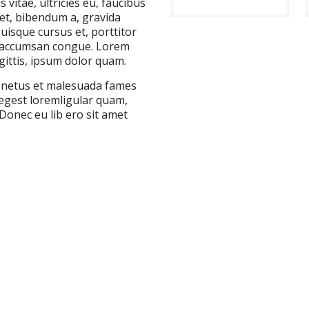
vitae, ultricies eu, faucibus
get, bibendum a, gravida
isque cursus et, porttitor
c, accumsan congue. Lorem
agittis, ipsum dolor quam.
t netus et malesuada fames
 egest loremligular quam,
 Donec eu lib ero sit amet